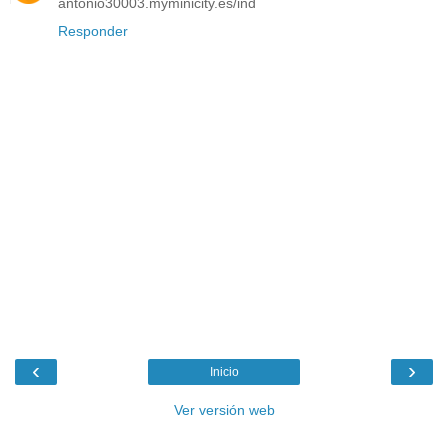
antonio30003.myminicity.es/ind
Responder
‹
›
Inicio
Ver versión web